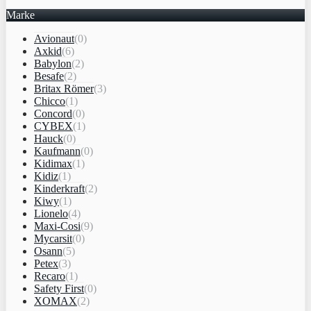
Marke
Avionaut
(0)
Axkid
(6)
Babylon
(2)
Besafe
(2)
Britax Römer
(3)
Chicco
(1)
Concord
(0)
CYBEX
(1)
Hauck
(0)
Kaufmann
(0)
Kidimax
(1)
Kidiz
(1)
Kinderkraft
(2)
Kiwy
(1)
Lionelo
(4)
Maxi-Cosi
(9)
Mycarsit
(0)
Osann
(5)
Petex
(3)
Recaro
(1)
Safety First
(0)
XOMAX
(2)