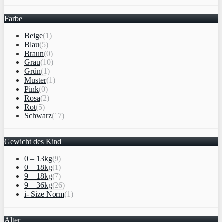
Farbe
Beige
(1)
Blau
(5)
Braun
(0)
Grau
(10)
Grün
(1)
Muster
(1)
Pink
(0)
Rosa
(2)
Rot
(5)
Schwarz
(17)
Gewicht des Kind
0 – 13kg
(9)
0 – 18kg
(1)
9 – 18kg
(7)
9 – 36kg
(26)
i- Size Norm
(1)
Alter