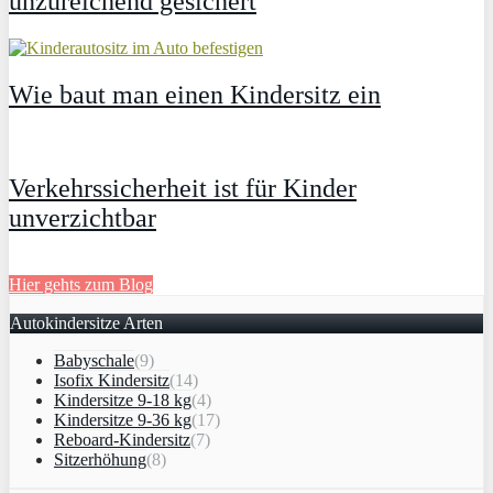
unzureichend gesichert
Wie baut man einen Kindersitz ein
Verkehrssicherheit ist für Kinder
unverzichtbar
Hier gehts zum Blog
Autokindersitze Arten
Babyschale
(9)
Isofix Kindersitz
(14)
Kindersitze 9-18 kg
(4)
Kindersitze 9-36 kg
(17)
Reboard-Kindersitz
(7)
Sitzerhöhung
(8)