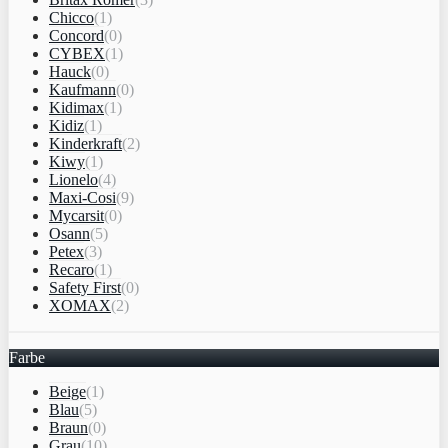
Chicco
(1)
Concord
(0)
CYBEX
(1)
Hauck
(0)
Kaufmann
(0)
Kidimax
(1)
Kidiz
(1)
Kinderkraft
(2)
Kiwy
(1)
Lionelo
(4)
Maxi-Cosi
(9)
Mycarsit
(0)
Osann
(5)
Petex
(3)
Recaro
(1)
Safety First
(0)
XOMAX
(2)
Farbe
Beige
(1)
Blau
(5)
Braun
(0)
Grau
(10)