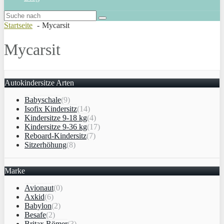
Startseite
Mycarsit
Mycarsit
Autokindersitze Arten
Babyschale
(9)
Isofix Kindersitz
(14)
Kindersitze 9-18 kg
(4)
Kindersitze 9-36 kg
(17)
Reboard-Kindersitz
(7)
Sitzerhöhung
(8)
Marke
Avionaut
(0)
Axkid
(6)
Babylon
(2)
Besafe
(2)
Britax Römer
(3)