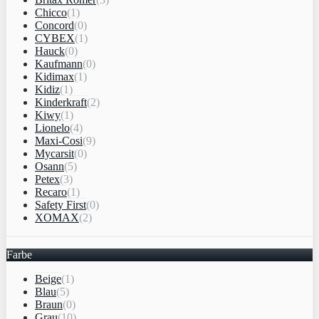
Chicco
(1)
Concord
(0)
CYBEX
(1)
Hauck
(0)
Kaufmann
(0)
Kidimax
(1)
Kidiz
(1)
Kinderkraft
(2)
Kiwy
(1)
Lionelo
(4)
Maxi-Cosi
(9)
Mycarsit
(0)
Osann
(5)
Petex
(3)
Recaro
(1)
Safety First
(0)
XOMAX
(2)
Farbe
Beige
(1)
Blau
(5)
Braun
(0)
Grau
(10)