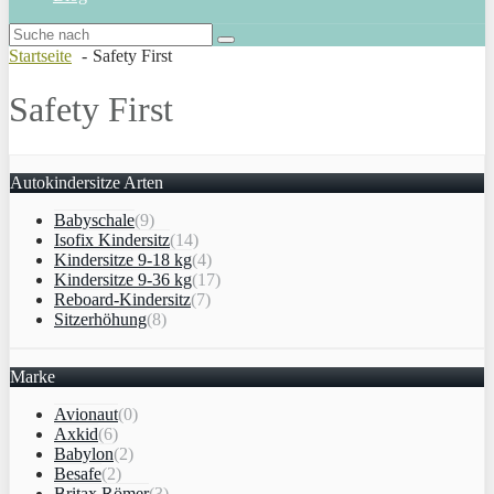
Startseite
Safety First
Safety First
Autokindersitze Arten
Babyschale
(9)
Isofix Kindersitz
(14)
Kindersitze 9-18 kg
(4)
Kindersitze 9-36 kg
(17)
Reboard-Kindersitz
(7)
Sitzerhöhung
(8)
Marke
Avionaut
(0)
Axkid
(6)
Babylon
(2)
Besafe
(2)
Britax Römer
(3)