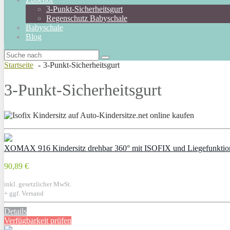
3-Punkt-Sicherheitsgurt
Regenschutz Babyschale
Babyschale
Blog
Startseite
3-Punkt-Sicherheitsgurt
3-Punkt-Sicherheitsgurt
XOMAX 916 Kindersitz drehbar 360° mit ISOFIX und Liegefunktio
90,89 €
inkl. gesetzlicher MwSt.
+ ggf. Versand
Details
Verfügbarkeit prüfen