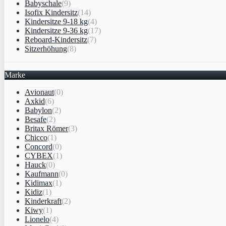
Babyschale
(9)
Isofix Kindersitz
(14)
Kindersitze 9-18 kg
(4)
Kindersitze 9-36 kg
(17)
Reboard-Kindersitz
(7)
Sitzerhöhung
(8)
Marke
Avionaut
(0)
Axkid
(6)
Babylon
(2)
Besafe
(2)
Britax Römer
(3)
Chicco
(1)
Concord
(0)
CYBEX
(1)
Hauck
(0)
Kaufmann
(0)
Kidimax
(1)
Kidiz
(1)
Kinderkraft
(2)
Kiwy
(1)
Lionelo
(4)