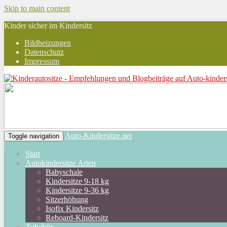
Skip to main content
Kinder sicher im Kindersitz
Bildheizungen
Datenschutz
Impressum
Auto-Kindersitze.net
Toggle navigation
Start
Autokindersitze Arten
Babyschale
Kindersitze 9-18 kg
Kindersitze 9-36 kg
Sitzerhöhung
Isofix Kindersitz
Reboard-Kindersitz
Zubehör