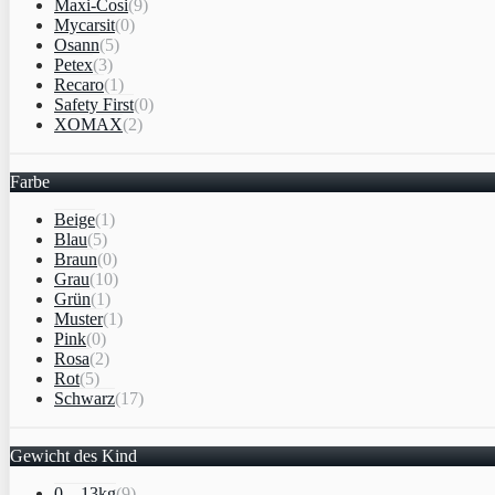
Maxi-Cosi
(9)
Mycarsit
(0)
Osann
(5)
Petex
(3)
Recaro
(1)
Safety First
(0)
XOMAX
(2)
Farbe
Beige
(1)
Blau
(5)
Braun
(0)
Grau
(10)
Grün
(1)
Muster
(1)
Pink
(0)
Rosa
(2)
Rot
(5)
Schwarz
(17)
Gewicht des Kind
0 – 13kg
(9)