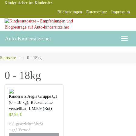
Skip
Kinder sicher im Kindersitz
to
Bildheizungen
Datenschutz
Impressum
main
content
Auto-Kindersitze.net
Toggle
naviga
Startseite
0 - 18kg
0 - 18kg
Kindersitz Aegis Gruppe 0/I
(0 – 18 kg), Rückenlehne
verstellbar, LM309 (Rot)
82,95 €
inkl. gesetzlicher MwSt.
+ ggf. Versand