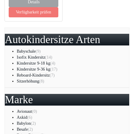
Details
Verfügbarkeit prüfen
Autokindersitze Arten
Babyschale
(9)
Isofix Kindersitz
(14)
Kindersitze 9-18 kg
(4)
Kindersitze 9-36 kg
(17)
Reboard-Kindersitz
(7)
Sitzerhöhung
(8)
Marke
Avionaut
(0)
Axkid
(6)
Babylon
(2)
Besafe
(2)