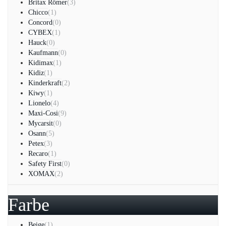
Britax Römer
(3)
Chicco
(1)
Concord
(0)
CYBEX
(1)
Hauck
(0)
Kaufmann
(0)
Kidimax
(1)
Kidiz
(1)
Kinderkraft
(2)
Kiwy
(1)
Lionelo
(4)
Maxi-Cosi
(9)
Mycarsit
(0)
Osann
(5)
Petex
(3)
Recaro
(1)
Safety First
(0)
XOMAX
(2)
Farbe
Beige
(1)