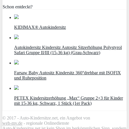
Schon entdeckt?
KIDIMAX® Autokindersitz
Autokindersitz Kindersitz Autositz Sitzerhöhung Polystyrol
Safari Gruppe II/III (15-36 kg) (Grau-Schwarz)
Farsaw Baby Autositz Kindersitz 360°drehbar mit ISOFIX
und Ruheposition
PETEX Kindersitzerhöhung „Max“ Gruppe 2+3 für Kinder
mit 15-36 kg, Schwarz, 1 Stück (1er Pack)
© 2017 - Auto-Kindersitze.net, ein Angebot von
web-mv.de
- regionale Onlinedienste
Auto-Kindersitze.net ist kein Shop im herkömmlichen Sinn, sondern