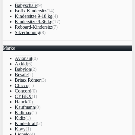
Babyschale
(9)
Isofix Kindersitz
(14)
Kindersitze 9-18 kg
(4)
Kindersitze 9-36 kg
(17)
Reboard-Kindersitz
(7)
Sitzerhöhung
(8)
Marke
Avionaut
(0)
Axkid
(6)
Babylon
(2)
Besafe
(2)
Britax Römer
(3)
Chicco
(1)
Concord
(0)
CYBEX
(1)
Hauck
(0)
Kaufmann
(0)
Kidimax
(1)
Kidiz
(1)
Kinderkraft
(2)
Kiwy
(1)
Lionelo
(4)