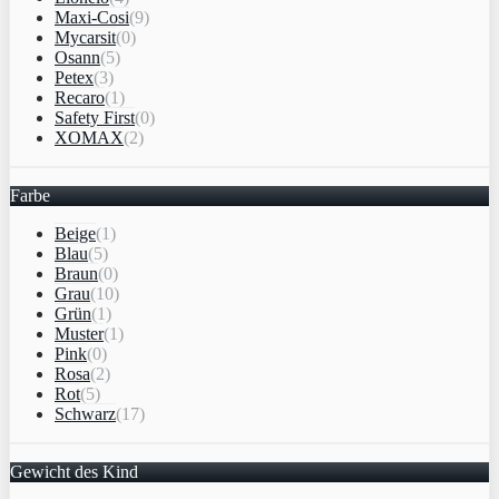
Maxi-Cosi
(9)
Mycarsit
(0)
Osann
(5)
Petex
(3)
Recaro
(1)
Safety First
(0)
XOMAX
(2)
Farbe
Beige
(1)
Blau
(5)
Braun
(0)
Grau
(10)
Grün
(1)
Muster
(1)
Pink
(0)
Rosa
(2)
Rot
(5)
Schwarz
(17)
Gewicht des Kind