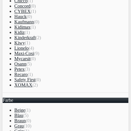
Chicco
(1)
Concord
(0)
CYBEX
(1)
Hauck
(0)
Kaufmann
(0)
Kidimax
(1)
Kidiz
(1)
Kinderkraft
(2)
Kiwy
(1)
Lionelo
(4)
Maxi-Cosi
(9)
Mycarsit
(0)
Osann
(5)
Petex
(3)
Recaro
(1)
Safety First
(0)
XOMAX
(2)
Farbe
Beige
(1)
Blau
(5)
Braun
(0)
Grau
(10)