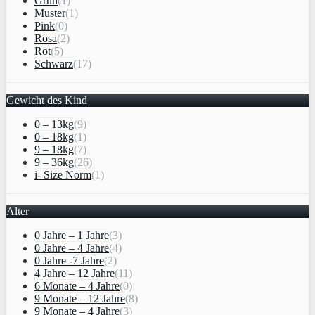
Grün
(1)
Muster
(1)
Pink
(0)
Rosa
(2)
Rot
(5)
Schwarz
(17)
Gewicht des Kind
0 – 13kg
(9)
0 – 18kg
(1)
9 – 18kg
(7)
9 – 36kg
(26)
i- Size Norm
(1)
Alter
0 Jahre – 1 Jahre
(3)
0 Jahre – 4 Jahre
(4)
0 Jahre -7 Jahre
(2)
4 Jahre – 12 Jahre
(11)
6 Monate – 4 Jahre
(0)
9 Monate – 12 Jahre
(8)
9 Monate – 4 Jahre
(3)