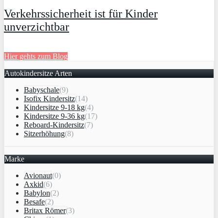
Verkehrssicherheit ist für Kinder
unverzichtbar
Hier gehts zum Blog
Autokindersitze Arten
Babyschale
(9)
Isofix Kindersitz
(14)
Kindersitze 9-18 kg
(4)
Kindersitze 9-36 kg
(17)
Reboard-Kindersitz
(7)
Sitzerhöhung
(8)
Marke
Avionaut
(0)
Axkid
(6)
Babylon
(2)
Besafe
(2)
Britax Römer
(3)